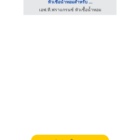
หัวเชื้อน้ำหอมสำหรับ ...
ม
เอฟ.ที.ฟราแกรนซ์ หัวเชื้อน้ำหอม