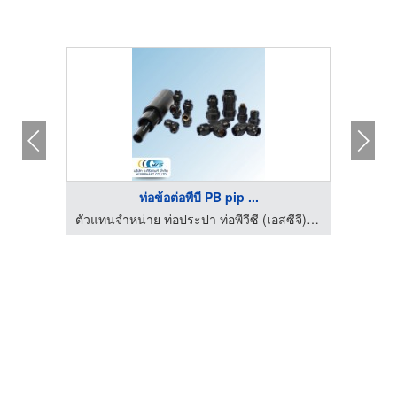
ท่อข้อต่อพีบี PB pip ...
ตัวแทนจำหน่าย ท่อประปา ท่อพีวีซี (เอสซีจี) - ว ศิริภัณฑ์
ตัวแทนจำหน่าย ท่อประปา ท่อพีวีซี (เอสซีจี) - ว ศิริภัณฑ์