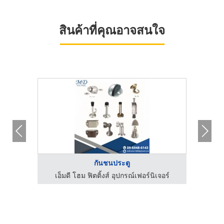
สินค้าที่คุณอาจสนใจ
กันชนประตู
ลีโฟม
เอ็มดี โฮม ฟิตติ้งส์ อุปกรณ์เฟอร์นิเจอร์
เอ็