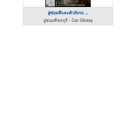
อู่ซ่อมสีและตัวถังรถ ...
อู่ซ่อมรถยนต์ลาดพร้าว-เฟิร์ส เทส แอนด์ เซอร์วิส
อู่ซ่อมสีชลบุรี - Car Glossy