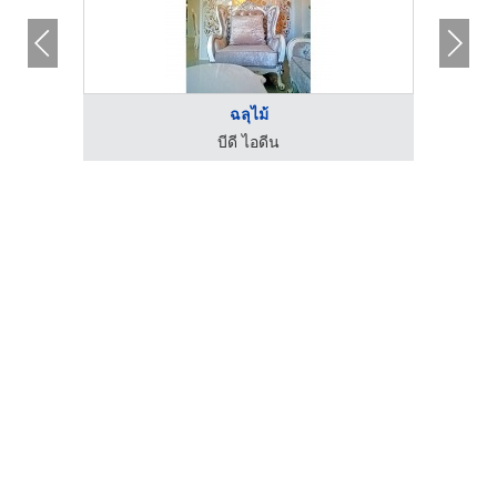
ฉลุไม้
บีดี ไอดีน