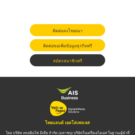
ติดต่อลงโฆษณา
ติดต่อขอเพิ่มข้อมูลธุรกิจฟรี
สมัครสมาชิกฟรี
ไทยแลนด์ เยลโล่เพจเจส
โดย บริษัท เทเลอินโฟ มีเดีย จำกัด (มหาชน) บริษัทในเครือเอไอเอส ในฐานะผู้นำที่