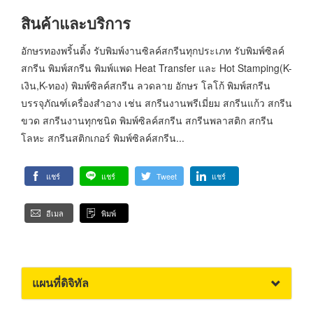
สินค้าและบริการ
อักษรทองพริ้นติ้ง รับพิมพ์งานซิลค์สกรีนทุกประเภท รับพิมพ์ซิลค์
สกรีน พิมพ์สกรีน พิมพ์แพด Heat Transfer และ Hot Stamping(K-
เงิน,K-ทอง) พิมพ์ซิลค์สกรีน ลวดลาย อักษร โลโก้ พิมพ์สกรีน
บรรจุภัณฑ์เครื่องสำอาง เช่น สกรีนงานพรีเมี่ยม สกรีนแก้ว สกรีน
ขวด สกรีนงานทุกชนิด พิมพ์ซิลค์สกรีน สกรีนพลาสติก สกรีน
โลหะ สกรีนสติกเกอร์ พิมพ์ซิลค์สกรีน...
แชร์
แชร์
Tweet
แชร์
อีเมล
พิมพ์
แผนที่ดิจิทัล