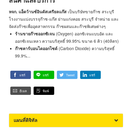
หจก. แอ็ดว้านซ์อินดัสเตรียลแก๊ส
เป็นบริษัทขายก๊าซ สระบุรี
โรงงานแบ่งบรรจุก๊าซ-แก๊ส ย่านแก่งคอย สระบุรี จำหน่าย และ
จัดส่งก๊าซเพื่ออุตสาหกรรม ก๊าซผสมและก๊าซพิเศษต่างๆ
ร้านขายก๊าซออกซิเจน
(Oxygen) ออกซิเจนแบบอัด และ
ออกซิเจนเหลว ความบริสุทธิ์ 99.95% ขนาด 6 คิว (40ลิตร)
ก๊าซคาร์บอนไดออกไซด์
(Carbon Dioxide) ความบริสุทธิ์
99.9%...
แชร์
แชร์
Tweet
แชร์
อีเมล
พิมพ์
แผนที่ดิจิทัล