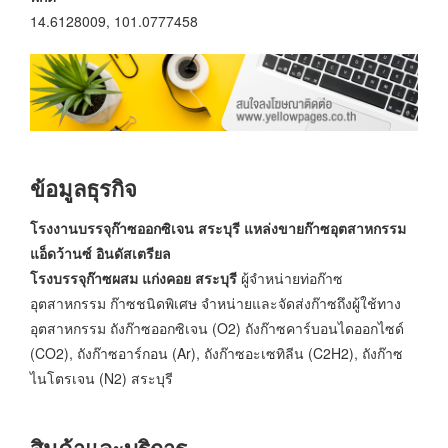
14.6128009, 101.0777458
ข้อมูลธุรกิจ
โรงงานบรรจุก๊าซออกซิเจน สระบุรี แหล่งขายก๊าซอุตสาหกรรม
แอ็ดว้านซ์ อินดัสเตรียล
โรงบรรจุก๊าซผสม แก่งคอย สระบุรี
ผู้จำหน่ายท่อก๊าซ
อุตสาหกรรม ก๊าซชนิดพิเศษ จำหน่ายและจัดส่งก๊าซถึงผู้ใช้ทาง
อุตสาหกรรม ถังก๊าซออกซิเจน (O2) ถังก๊าซคาร์บอนไดออกไซด์
(CO2), ถังก๊าซอาร์กอน (Ar), ถังก๊าซอะเซทิลีน (C2H2), ถังก๊าซ
ไนโตรเจน (N2) สระบุรี
สินค้าและบริการ