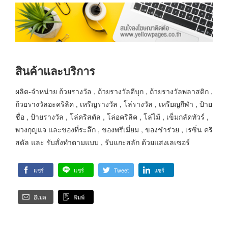
สินค้าและบริการ
ผลิต-จำหน่าย ถ้วยรางวัล , ถ้วยรางวัลดีบุก , ถ้วยรางวัลพลาสติก ,
ถ้วยรางวัลอะคริลิค , เหรีญรางวัล , โล่รางวัล , เหรียญกีฬา , ป้าย
ชื่อ , ป้ายรางวัล , โล่คริสตัล , โล่อคริลิค , โล่ไม้ , เข็มกลัดทัวร์ ,
พวงกุญแจ และของที่ระลึก , ของพรีเมี่ยม , ของชำร่วย , เรซิ่น คริ
สดัล และ รับสั่งทำตามแบบ , รับแกะสลัก ด้วยแสงเลเซอร์
แชร์
แชร์
Tweet
แชร์
อีเมล
พิมพ์