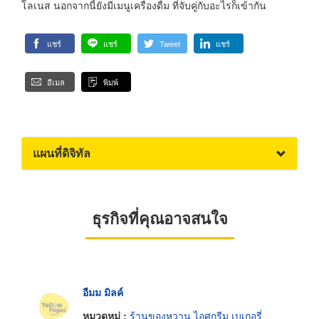
โลเนส นอกจากนี้ยังมีเมนูเครื่องดื่ม ที่จับคู่กับอะไรก็เข้ากัน
แชร์
แชร์
Tweet
แชร์
อีเมล
พิมพ์
แผนที่ดิจิทัล
ธุรกิจที่คุณอาจสนใจ
อืมม มิลค์
หมวดหมู่ :
ร้านของหวาน ไอศกรีม เบเกอรี่