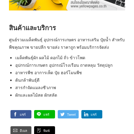
สินค้าและบริการ
ศูนย์รวมเมล็ดพันธุ์ อุปกรณ์การเกษตร อาหารเสริม ปุ๋ยน้ำ สำหรับ
พืชคุณภาพ ขายปลีก ขายส่ง ราคาถูก พร้อมบริการจัดส่ง
เมล็ดพันธุ์ผัก ผลไม้ ดอกไม้ ถั่ว ข้าวโพด
อุปกรณ์การเกษตร อุปกรณ์โรงเรือน ถาดหลุม วัสดุปลูก
อาหารพืช อาการเห็ด ปุ๋ย ฮอร์โมนพืช
ต้นกล้าพันธุ์ดี
สารกำจัดแมลงชีวภาพ
ผักและผลไม้สด ผักสลัด
แชร์
แชร์
Tweet
แชร์
อีเมล
พิมพ์