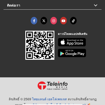
ติดต่อเรา
ดาวน์โหลดแอปพลิเคชัน
ลิขสิทธิ์ © 2569
ไทยแลนด์ เยลโล่เพจเจส
สงวนลิขสิทธิ์ตามกฏ
หมาย โดย
บริษัท เทเลอินโฟ มีเดีย จำกัด (มหาชน)