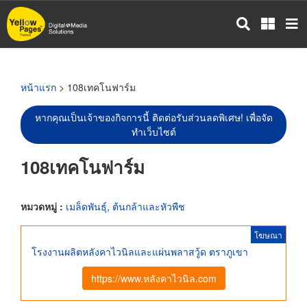
ข้าม
ไป
ยัง
เนื้อหา
หลัก
หน้าแรก
> 108เทคโนฟาร์ม
หากคุณเป็นเจ้าของกิจการนี้ ติดต่อรับส่วนลดพิเศษ! เพื่อจัด
ทำเว็บไซต์
108เทคโนฟาร์ม
หมวดหมู่ :
เมล็ดพันธุ์, ต้นกล้าและหัวพืช
โฆษณา
โรงงานผลิตหลังคาไวนิลและแผ่นพลาสวู้ด ตราภูเขา
https://www.หลังคาไวนิล.com