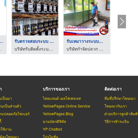
ออกกำลังกายใน ...
รับตรวจสอบระบบ fire ...
รับเหมาวางระบบกำจัดป ...
น้ำและซาวน่า-สปา
บริษัทรับติดตั้งระบบไฟฟ้า ตรวจสอบระบบไฟฟ้า ระบบดับเพลิง – ระยอง
บริษัทกำจัดปลวก กำจัดแมลง พัทยา ชลบุรี ระยอง
รา
บริการของเรา
ติดต่อเรา
มเป็นมา
ไทยแลนด์ เยลโล่เพจเจส
ทีมที่ปรึกษาโฆษณา
มเป็นส่วนตัว
YellowPages Online Service
โฆษณากับเรา
มปลอดภัยไซเบอร์
YellowPages Blog
ฝ่ายบริการลูกค้าสัมพั
้
นามบัตรดิจิทัล
วิธีการชำระเงิน
รใช้งาน
YP Chatbot
บผู้ลงโฆษณา
โปรโมชั่น