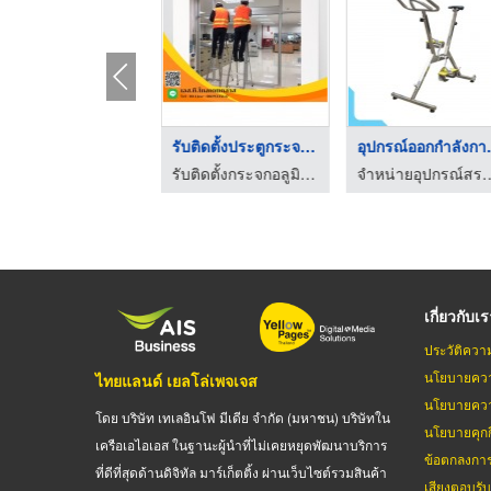
ช่างติดตั้งหน้าต่างบ ...
รับติดตั้งประตูกระจก ...
อุปกรณ์
รับติดตั้งกระจกอลูมิเนียม - เอส ที โกลเดน กลาส
รับติดตั้งกระจกอลูมิเนียม - เอส ที โกลเดน กลาส
จำหน่ายอุปกรณ์สระว่าย
เกี่ยวกับเ
ประวัติควา
นโยบายควา
ไทยแลนด์ เยลโล่เพจเจส
นโยบายควา
โดย บริษัท เทเลอินโฟ มีเดีย จำกัด (มหาชน) บริษัทใน
นโยบายคุกกี
เครือเอไอเอส ในฐานะผู้นำที่ไม่เคยหยุดพัฒนาบริการ
ข้อตกลงกา
ที่ดีที่สุดด้านดิจิทัล มาร์เก็ตติ้ง ผ่านเว็บไซต์รวมสินค้า
เสียงตอบรั