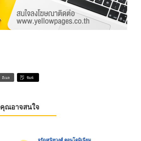
อีเมล
พิมพ์
ที่คุณอาจสนใจ
จรัญสนิทวงศ์ คอนโดมิเนียม