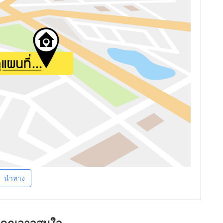
นำทาง