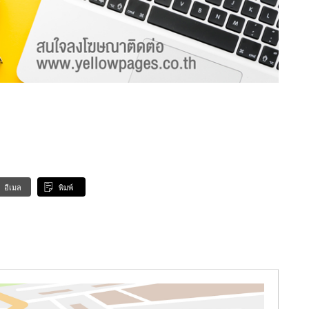
อีเมล
พิมพ์