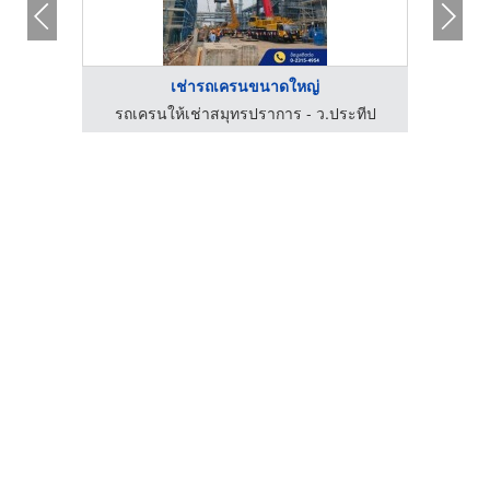
เช่ารถเครนขนาดใหญ่
ะทีป
รถเครนให้เช่าสมุทรปราการ - ว.ประทีป
รถเ