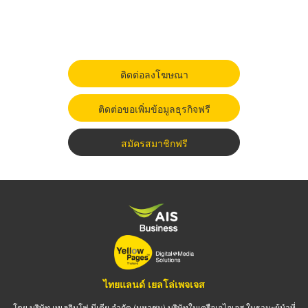
ติดต่อลงโฆษณา
ติดต่อขอเพิ่มข้อมูลธุรกิจฟรี
สมัครสมาชิกฟรี
ไทยแลนด์ เยลโล่เพจเจส
โดย บริษัท เทเลอินโฟ มีเดีย จำกัด (มหาชน) บริษัทในเครือเอไอเอส ในฐานะผู้นำที่