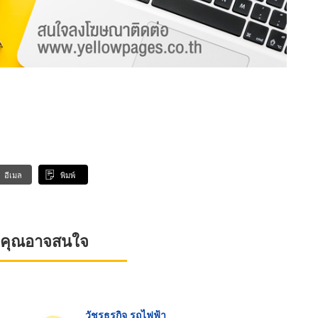
อีเมล
พิมพ์
ที่คุณอาจสนใจ
วัชรธุรกิจ รถไฟฟ้า