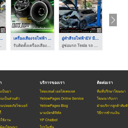
รถไฟฟ้า มีนบุ ...
เครื่องเสียงรถไฟฟ้า ...
อู่ทำสีรถไฟฟ้าEV มีน ...
T Body Service
รับติดตั้งเครื่องเสียงรถยนต์ วัชรพล รามอินทรา - Facts Audio
อู่ซ่อมรถ Tesla รถ BYD - KPT Body Service
รา
บริการของเรา
ติดต่อเรา
มเป็นมา
ไทยแลนด์ เยลโล่เพจเจส
ทีมที่ปรึกษาโฆษณา
มเป็นส่วนตัว
YellowPages Online Service
โฆษณากับเรา
มปลอดภัยไซเบอร์
YellowPages Blog
ฝ่ายบริการลูกค้าสัมพั
้
นามบัตรดิจิทัล
วิธีการชำระเงิน
รใช้งาน
YP Chatbot
บผู้ลงโฆษณา
โปรโมชั่น