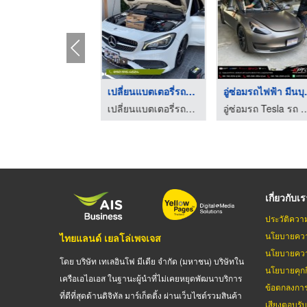
ทาวน์โฮมใกล้แฟชั่นไอ ...
เปลี่ยนแบตเตอรี่รถไฟ ...
อู่ซ่อม
ขายโฮมออฟฟิศ อาคารพาณิชย์ บ้านเดี่ยว ทาวน์โฮม - กรีนเฮ้าส์ นครปฐม
เปลี่ยนแบตเตอรี่รถยนต์ด่วน 24 ชั่วโมง
อู่ซ่อมรถ Tesla รถ BYD - KP
เกี่ยวกับเ
ประวัติควา
นโยบายควา
ไทยแลนด์ เยลโล่เพจเจส
นโยบายควา
โดย บริษัท เทเลอินโฟ มีเดีย จำกัด (มหาชน) บริษัทใน
นโยบายคุกกี
เครือเอไอเอส ในฐานะผู้นำที่ไม่เคยหยุดพัฒนาบริการ
ข้อตกลงกา
ที่ดีที่สุดด้านดิจิทัล มาร์เก็ตติ้ง ผ่านเว็บไซต์รวมสินค้า
เสียงตอบรั