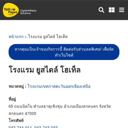
ข้าม
ไป
ยัง
เนื้อหา
หลัก
หน้าแรก
> โรงแรม ยูสไตล์ โฮเท็ล
หากคุณเป็นเจ้าของกิจการนี้ ติดต่อรับส่วนลดพิเศษ! เพื่อจัด
ทำเว็บไซต์
โรงแรม ยูสไตล์ โฮเท็ล
หมวดหมู่ :
โรงแรมเขตภาคตะวันออกเฉียงเหนือ
ที่อยู่
65 ถนนนิตโย ตำบลธาตุเชิงชุม อำเภอเมืองสกลนคร จังหวัด
สกลนคร 47000
โทรศัพท์
042-744-011
,
042-743-033