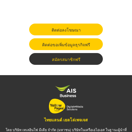
ติดต่อลงโฆษณา
ติดต่อขอเพิ่มข้อมูลธุรกิจฟรี
สมัครสมาชิกฟรี
ไทยแลนด์ เยลโล่เพจเจส
โดย บริษัท เทเลอินโฟ มีเดีย จำกัด (มหาชน) บริษัทในเครือเอไอเอส ในฐานะผู้นำที่