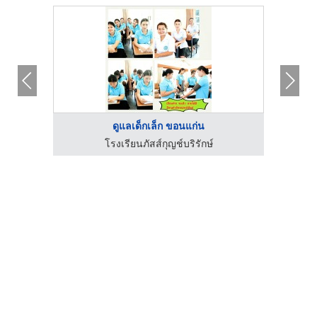
ดูแลเด็กเล็ก ขอนแก่น
โรงเรียนภัสส์กุญช์บริรักษ์