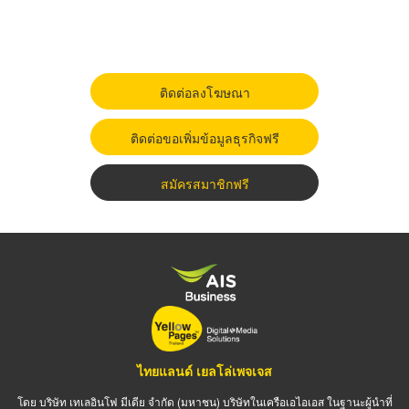
ติดต่อลงโฆษณา
ติดต่อขอเพิ่มข้อมูลธุรกิจฟรี
สมัครสมาชิกฟรี
ไทยแลนด์ เยลโล่เพจเจส
โดย บริษัท เทเลอินโฟ มีเดีย จำกัด (มหาชน) บริษัทในเครือเอไอเอส ในฐานะผู้นำที่