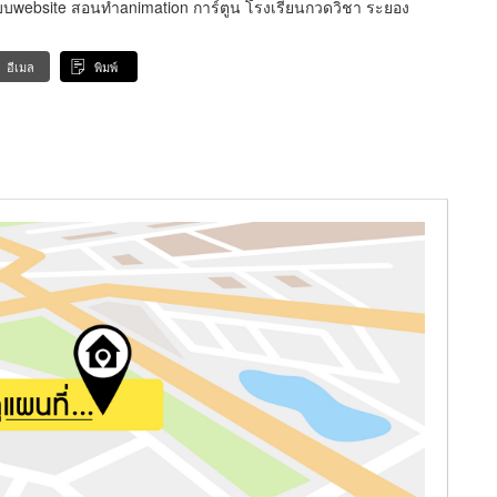
บบwebsite สอนทำanimation การ์ตูน โรงเรียนกวดวิชา ระยอง
อีเมล
พิมพ์