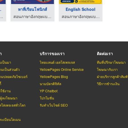
งกฤษโ ...
หาที่เรียนโฟนิกส์
English School
ษแบบโฟนิกส์ - มิสเตอร์ทิม เลิร์นนิ่งแลนด์
สอนภาษาอังกฤษแบบโฟนิกส์ - มิสเตอร์ทิม เลิร์นนิ่งแลนด์
สอนภาษาอังกฤษแบบโฟนิกส์ - มิสเตอร์ทิม เลิร์นนิ่งแลนด์
รา
บริการของเรา
ติดต่อเรา
มเป็นมา
ไทยแลนด์ เยลโล่เพจเจส
ทีมที่ปรึกษาโฆษณา
มเป็นส่วนตัว
YellowPages Online Service
โฆษณากับเรา
มปลอดภัยไซเบอร์
YellowPages Blog
ฝ่ายบริการลูกค้าสัมพั
้
นามบัตรดิจิทัล
วิธีการชำระเงิน
รใช้งาน
YP Chatbot
บผู้ลงโฆษณา
โปรโมชั่น
ลโล่เพจเจสทั่วโลก
รับทำเว็บไซต์ SEO
ะเบียนโดเมน