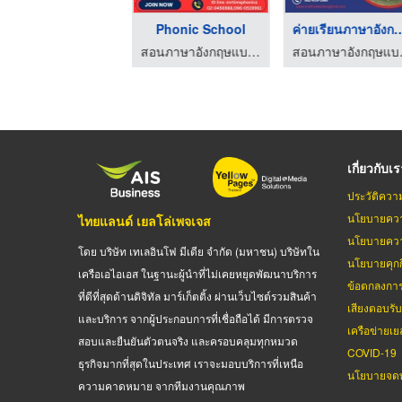
สถาบันสอนภาษาอังกฤษส ...
Phonic School
ค่ายเรียนภาษาอั
สอนภาษาอังกฤษแบบโฟนิกส์ - มิสเตอร์ทิม เลิร์นนิ่งแลนด์
สอนภาษาอังกฤษแบบโฟนิกส์ - มิสเตอร์ทิม เลิร์นนิ่งแลนด์
สอนภาษาอังกฤ
เกี่ยวกับเ
ประวัติควา
นโยบายควา
ไทยแลนด์ เยลโล่เพจเจส
นโยบายควา
โดย บริษัท เทเลอินโฟ มีเดีย จำกัด (มหาชน) บริษัทใน
นโยบายคุกกี
เครือเอไอเอส ในฐานะผู้นำที่ไม่เคยหยุดพัฒนาบริการ
ข้อตกลงกา
ที่ดีที่สุดด้านดิจิทัล มาร์เก็ตติ้ง ผ่านเว็บไซต์รวมสินค้า
เสียงตอบรั
และบริการ จากผู้ประกอบการที่เชื่อถือได้ มีการตรวจ
เครือข่ายเย
สอบและยืนยันตัวตนจริง และครอบคลุมทุกหมวด
COVID-19
ธุรกิจมากที่สุดในประเทศ เราจะมอบบริการที่เหนือ
นโยบายจดท
ความคาดหมาย จากทีมงานคุณภาพ