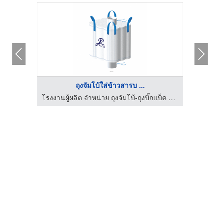
ถุงจัมโบ้ใส่ข้าวสารบ ...
รับติดตั้งตาข่ายสนามกีฬา - เอ็ม.วาย.เค อินเตอร์กรุ๊ป
โรงงานผู้ผลิต จำหน่าย ถุงจัมโบ้-ถุงบิ๊กแบ็ค สุพรรณบุรี