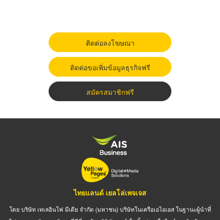
ติดต่อลงโฆษณา
ติดต่อขอเพิ่มข้อมูลธุรกิจฟรี
สมัครสมาชิกฟรี
ไทยแลนด์ เยลโล่เพจเจส
โดย บริษัท เทเลอินโฟ มีเดีย จำกัด (มหาชน) บริษัทในเครือเอไอเอส ในฐานะผู้นำที่