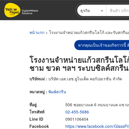
ข้าม
ธุรกิจ
ไป
ยัง
เนื้อหา
หลัก
หน้าแรก
> โรงงานจำหน่ายแก้วสกรีนโลโก้ และรับสกรีน
หากคุณเป็นเจ้าของกิจการนี้ ต
โรงงานจำหน่ายแก้วสกรีนโลโก
ชาม ขวด ฯลฯ ระบบซิลค์สกรีน
บริษัทแม่ :
บริษัท เอส.เอช.ยูไนเต็ด คอร์ปอเรชั่น จำกัด
หมวดหมู่ :
พิมพ์สกรีน
ที่อยู่
506 ซอยบางแค 6 ถนนบางแค แขวง
โทรศัพท์
02-455-5686
Line ID
0901106404
Facebook
https://www.facebook.com/GlassPri