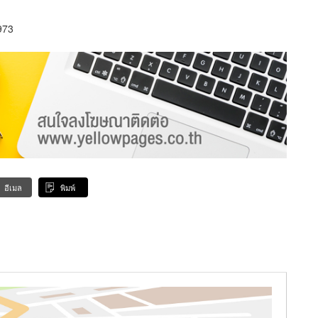
973
อีเมล
พิมพ์