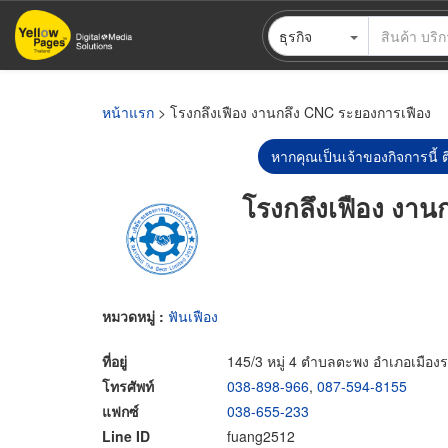
ข้าม
ธุรกิจ
ไป
ยัง
เนื้อหา
หลัก
หน้าแรก
> โรงกลึงเฟือง งานกลึง CNC ระยองการเฟือง
หากคุณเป็นเจ้าของกิจการนี้ ต
โรงกลึงเฟือง งาน
หมวดหมู่ :
ฟันเฟือง
ที่อยู่
145/3 หมู่ 4 ตำบลตะพง อำเภอเมือง
โทรศัพท์
038-898-966
,
087-594-8155
แฟกซ์
038-655-233
Line ID
fuang2512