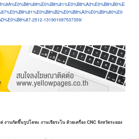
%E0%B8%9A%E0%B8%88%E0%B8%81%E0%B8%A3%E0%B8%B0%E
%87%E0%B8%81%E0%B8%B2%E0%B8%A3%E0%B9%80%E0
E0%B8%87-2512-131901097537359/
ล่ งานกัดขึ้นรูปโลหะ งานเจียระไน ด้วยเครื่อง CNC จังหวัดระยอง