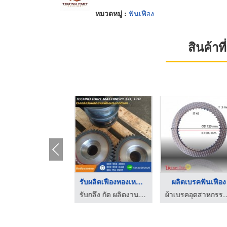
หมวดหมู่ :
ฟันเฟือง
สินค้า
ครื่องปั๊มเฟือง มือ ...
รับผลิตเฟืองทองเหลือ ...
ผลิตเบรคฟันเฟือง
รับประมูลเครื่องจักรเก่า - แสวงจักรกล
รับกลึง กัด ผลิตงานเฟือง ชลบุรี - เทคโน พาร์ท แมชชีนเนอรรี่
ผ้าเบรคอุตสาหกรรม ไ