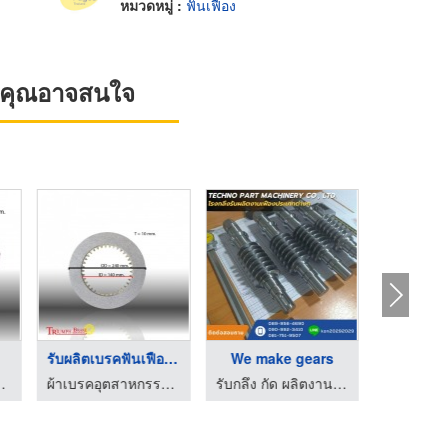
หมวดหมู่ :
ฟันเฟือง
ที่คุณอาจสนใจ
รับผลิตเบรคฟันเฟืองน ...
We make gears
ขายเฟืองโซ่
ทรอัมพ์ผ้าเบรค
ผ้าเบรคอุตสาหกรรม ไทรอัมพ์ผ้าเบรค
รับกลึง กัด ผลิตงานเฟือง ชลบุรี - เทคโน พาร์ท แมชชีนเนอรรี่