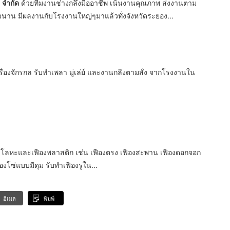
 จำกัด
ด้วยทีมงานช่างกลึงมืออาชีพ เน้นงานคุณภาพ ส่งงานตาม
วนาน มีผลงานกับโรงงานใหญ่ๆมาแล้วทั่งจังหวัดระยอง...
ื่องจักรกล รับทำเพลา มู่เล่ย์ และงานกลึงตามสั่ง จากโรงงานใน
องโลหะและเฟืองพลาสติก เช่น เฟืองตรง เฟืองสะพาน เฟืองดอกจอก
องโซ่แบบมีดุม รับทำเฟืองรูใน...
อีเมล
พิมพ์