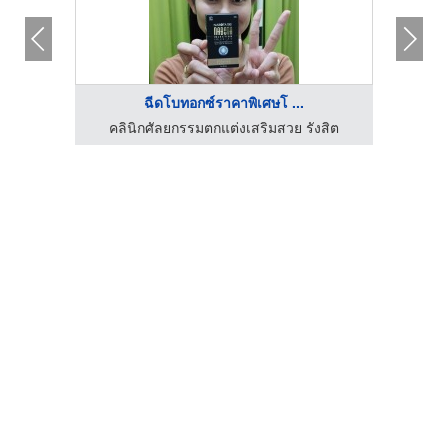
ฉีดโบทอกซ์ราคาพิเศษโ ...
งสิต
คลินิกศัลยกรรมตกแต่งเสริมสวย รังสิต
คลิ