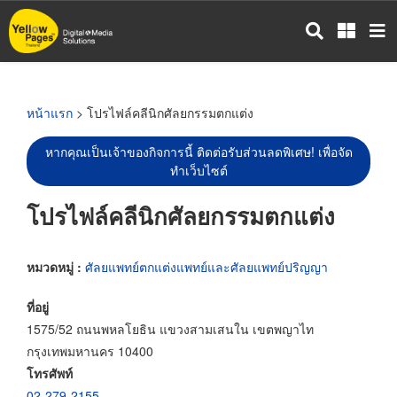
ข้าม
ไป
ยัง
เนื้อหา
หลัก
หน้าแรก
> โปรไฟล์คลีนิกศัลยกรรมตกแต่ง
หากคุณเป็นเจ้าของกิจการนี้ ติดต่อรับส่วนลดพิเศษ! เพื่อจัด
ทำเว็บไซต์
โปรไฟล์คลีนิกศัลยกรรมตกแต่ง
หมวดหมู่ :
ศัลยแพทย์ตกแต่งแพทย์และศัลยแพทย์ปริญญา
ที่อยู่
1575/52 ถนนพหลโยธิน แขวงสามเสนใน เขตพญาไท
กรุงเทพมหานคร 10400
โทรศัพท์
02-279-2155