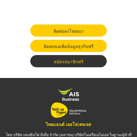
ติดต่อลงโฆษณา
ติดต่อขอเพิ่มข้อมูลธุรกิจฟรี
สมัครสมาชิกฟรี
ไทยแลนด์ เยลโล่เพจเจส
โดย บริษัท เทเลอินโฟ มีเดีย จำกัด (มหาชน) บริษัทในเครือเอไอเอส ในฐานะผู้นำที่