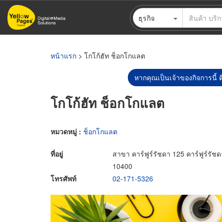
ข้าม
ธุรกิจ
ไป
ยัง
เนื้อหา
หลัก
หน้าแรก
> โกโก้ฮัท ช็อกโกแลต
หากคุณเป็นเจ้าของกิจการนี้ ต
โกโก้ฮัท ช็อกโกแลต
หมวดหมู่ :
ช็อกโกแลต
ที่อยู่
สาขา คาร์ฟูร์รัชดา 125 คาร์ฟูร์ร
10400
โทรศัพท์
02-171-5326