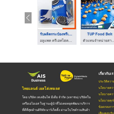
โรงงานผู้ผลิตกระป๋อง ...
รับผลิตกระป๋องพรีเมี ...
TUP Food Belt
อลูแพค ครีเอทไฮควอลิตี้
อลูแพค ครีเอทไฮควอลิตี้
ตัวแทนจำหน่ายสายพานลำเลียง
เกี่ยวกับเ
ประวัติควา
นโยบายควา
ไทยแลนด์ เยลโล่เพจเจส
นโยบายควา
โดย บริษัท เทเลอินโฟ มีเดีย จำกัด (มหาชน) บริษัทใน
นโยบายคุกกี
เครือเอไอเอส ในฐานะผู้นำที่ไม่เคยหยุดพัฒนาบริการ
ข้อตกลงกา
ที่ดีที่สุดด้านดิจิทัล มาร์เก็ตติ้ง ผ่านเว็บไซต์รวมสินค้า
เสียงตอบรั