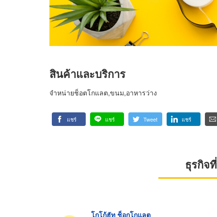
สินค้าและบริการ
จำหน่ายช็อตโกแลต,ขนม,อาหารว่าง
แชร์
แชร์
Tweet
แชร์
ธุรกิจ
โกโก้ฮัท ช็อกโกแลต