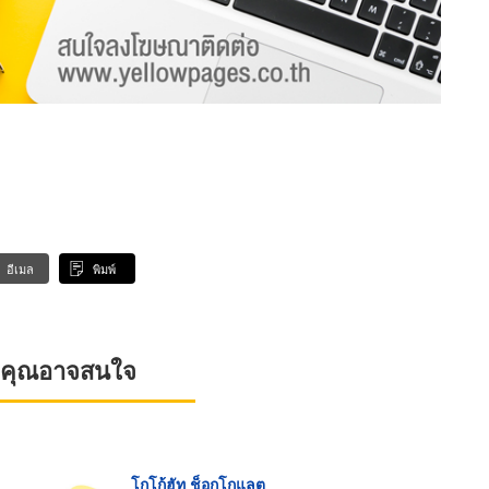
อีเมล
พิมพ์
ที่คุณอาจสนใจ
โกโก้ฮัท ช็อกโกแลต