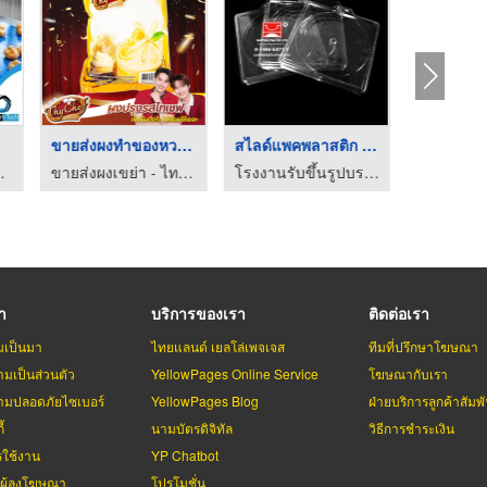
ขายส่งผงทำของหวาน
สไลด์แพคพลาสติก ทรง ...
 - Systemtech.
ขายส่งผงเขย่า - ไทเชฟ
โรงงานรับขึ้นรูปบรรจุภัณฑ์พลาสติก ซานไทย
รา
บริการของเรา
ติดต่อเรา
มเป็นมา
ไทยแลนด์ เยลโล่เพจเจส
ทีมที่ปรึกษาโฆษณา
มเป็นส่วนตัว
YellowPages Online Service
โฆษณากับเรา
มปลอดภัยไซเบอร์
YellowPages Blog
ฝ่ายบริการลูกค้าสัมพั
้
นามบัตรดิจิทัล
วิธีการชำระเงิน
รใช้งาน
YP Chatbot
บผู้ลงโฆษณา
โปรโมชั่น