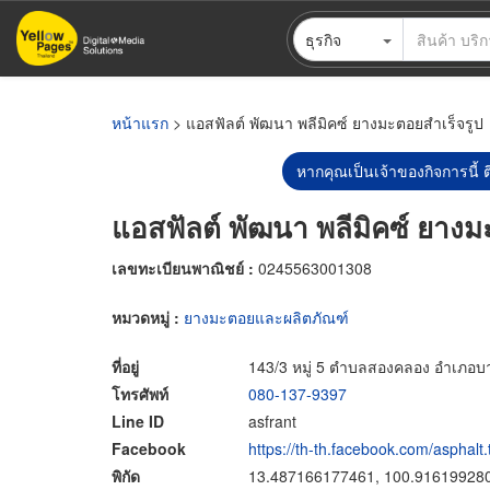
ข้าม
ธุรกิจ
ไป
ยัง
เนื้อหา
หลัก
หน้าแรก
> แอสฟัลต์ พัฒนา พลีมิคซ์ ยางมะตอยสำเร็จรูป
หากคุณเป็นเจ้าของกิจการนี้ ต
แอสฟัลต์ พัฒนา พลีมิคซ์ ยางม
เลขทะเบียนพาณิชย์ :
0245563001308
หมวดหมู่ :
ยางมะตอยและผลิตภัณฑ์
ที่อยู่
143/3 หมู่ 5 ตำบลสองคลอง อำเภอบ
โทรศัพท์
080-137-9397
Line ID
asfrant
Facebook
https://th-th.facebook.com/asphalt.
พิกัด
13.487166177461, 100.91619928