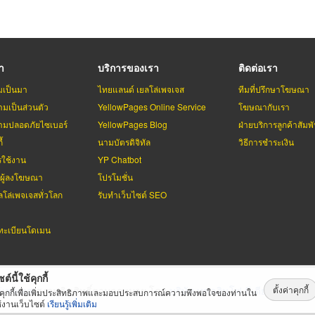
รา
บริการของเรา
ติดต่อเรา
มเป็นมา
ไทยแลนด์ เยลโล่เพจเจส
ทีมที่ปรึกษาโฆษณา
มเป็นส่วนตัว
YellowPages Online Service
โฆษณากับเรา
มปลอดภัยไซเบอร์
YellowPages Blog
ฝ่ายบริการลูกค้าสัมพั
้
นามบัตรดิจิทัล
วิธีการชำระเงิน
รใช้งาน
YP Chatbot
บผู้ลงโฆษณา
โปรโมชั่น
ลโล่เพจเจสทั่วโลก
รับทำเว็บไซต์ SEO
ะเบียนโดเมน
ต์นี้ใช้คุกกี้
ตั้งค่าคุกกี้
่เพจเจส
สงวนลิขสิทธิ์ตามกฏหมาย โดย
บริษัท เทเลอินโฟ มีเดีย จำกัด (ม
้คุกกี้เพื่อเพิ่มประสิทธิภาพและมอบประสบการณ์ความพึงพอใจของท่านใน
้งานเว็บไซต์
เรียนรู้เพิ่มเติม