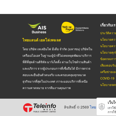
เกี่ยวกับเ
ประวัติควา
นโยบายควา
ไทยแลนด์ เยลโล่เพจเจส
นโยบายควา
โดย บริษัท เทเลอินโฟ มีเดีย จำกัด (มหาชน) บริษัทใน
นโยบายคุกกี
เครือเอไอเอส ในฐานะผู้นำที่ไม่เคยหยุดพัฒนาบริการ
ข้อตกลงกา
ที่ดีที่สุดด้านดิจิทัล มาร์เก็ตติ้ง ผ่านเว็บไซต์รวมสินค้า
เสียงตอบรั
และบริการ จากผู้ประกอบการที่เชื่อถือได้ มีการตรวจ
เครือข่ายเย
สอบและยืนยันตัวตนจริง และครอบคลุมทุกหมวด
COVID-19
ธุรกิจมากที่สุดในประเทศ เราจะมอบบริการที่เหนือ
นโยบายจดท
ความคาดหมาย จากทีมงานคุณภาพ
เว็บไซ
ลิขสิทธิ์ © 2569
ไทยแลนด์ เยลโล
เราใช
การใช