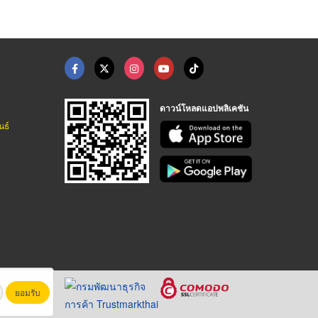
ดาวน์โหลดแอปพลิเคชัน
นธ์
ยอมรับ
หาชน)