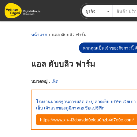
ข้าม
ธุรกิจ
ไป
ยัง
เนื้อหา
หลัก
หน้าแรก
> แอล ดับบลิว ฟาร์ม
หากคุณเป็นเจ้าของกิจการนี้ ต
แอล ดับบลิว ฟาร์ม
หมวดหมู่ :
เห็ด
โรงงานมาตรฐานการผลิต ตะปู ลวดเย็บ บริษัท เจียเป่า
เย็บ เจ้าแรกของภูมิภาคเอเชียแปซิฟิก
https://www.xn--l3cbavdd0ctdu0hzb4d7e0e.com/