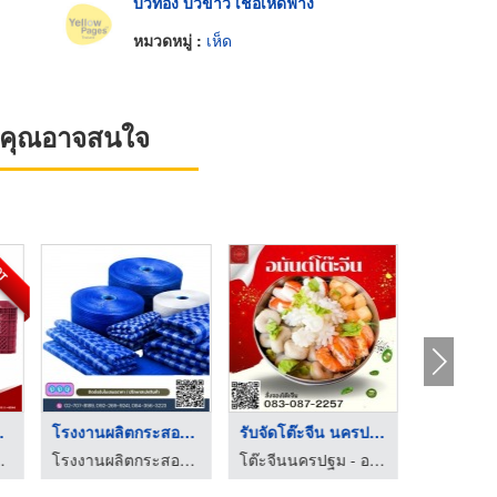
บัวทอง บัวขาว เชื้อเห็ดฟาง
หมวดหมู่ :
เห็ด
ที่คุณอาจสนใจ
OT
ลาส ...
โรงงานผลิตกระสอบสาน ...
รับจัดโต๊ะจีน นครปฐม
 - ว.พลาสติก (2002)
โรงงานผลิตกระสอบสาน PP
โต๊ะจีนนครปฐม - อนันต์โต๊ะจีน