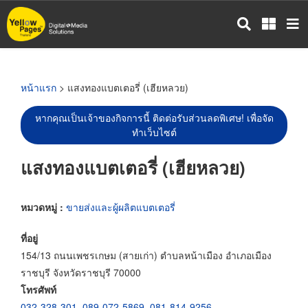
ข้าม
ไป
ยัง
เนื้อหา
หลัก
หน้าแรก
> แสงทองแบตเตอรี่ (เฮียหลวย)
หากคุณเป็นเจ้าของกิจการนี้ ติดต่อรับส่วนลดพิเศษ! เพื่อจัด
ทำเว็บไซต์
แสงทองแบตเตอรี่ (เฮียหลวย)
หมวดหมู่ :
ขายส่งและผู้ผลิตแบตเตอรี่
ที่อยู่
154/13 ถนนเพชรเกษม (สายเก่า) ตำบลหน้าเมือง อำเภอเมือง
ราชบุรี จังหวัดราชบุรี 70000
โทรศัพท์
032-328-301
,
089-072-5869
,
081-814-9256