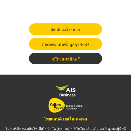
ติดต่อลงโฆษณา
ติดต่อขอเพิ่มข้อมูลธุรกิจฟรี
สมัครสมาชิกฟรี
ไทยแลนด์ เยลโล่เพจเจส
โดย บริษัท เทเลอินโฟ มีเดีย จำกัด (มหาชน) บริษัทในเครือเอไอเอส ในฐานะผู้นำที่