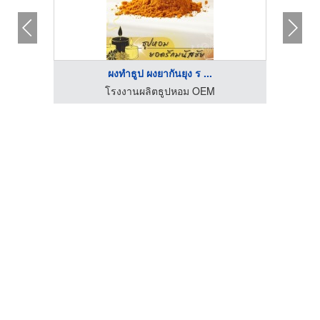
ผงทำธูป ผงยากันยุง ร ...
โรงงานผลิตธูปหอม OEM