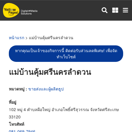
ข้าม
ไป
ยัง
เนื้อหา
หลัก
หน้าแรก
> แม่บ้านคุ้มศรีนครลำดวน
หากคุณเป็นเจ้าของกิจการนี้ ติดต่อรับส่วนลดพิเศษ! เพื่อจัด
ทำเว็บไซต์
แม่บ้านคุ้มศรีนครลำดวน
หมวดหมู่ :
ขายส่งและผู้ผลิตธูป
ที่อยู่
102 หมู่ 4 ตำบลผือใหญ่ อำเภอโพธิ์ศรีสุวรรณ จังหวัดศรีสะเกษ
33120
โทรศัพท์
081-069-7946