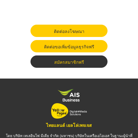
ติดต่อลงโฆษณา
ติดต่อขอเพิ่มข้อมูลธุรกิจฟรี
สมัครสมาชิกฟรี
ไทยแลนด์ เยลโล่เพจเจส
โดย บริษัท เทเลอินโฟ มีเดีย จำกัด (มหาชน) บริษัทในเครือเอไอเอส ในฐานะผู้นำที่