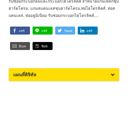
รับซ่อมกระบอกลมและกระบอกไฮโดรลิคส์ จำหน่ายแกนเหล็กชุบ
ฮาร์ดโครม, แกนสแตนเลสชุบฮาร์ดโครม,ท่อไฮโดรลิคส์, ท่อส
แตนเลส, ท่ออลูมิเนียม รับซ่อมกระบอกไฮโดรลิคส์,...
แชร์
แชร์
Tweet
แชร์
อีเมล
พิมพ์
แผนที่ดิจิทัล