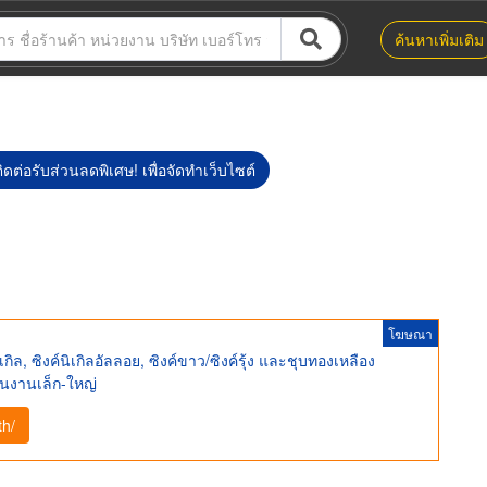
ค้นหาเพิ่มเติม
ิดต่อรับส่วนลดพิเศษ! เพื่อจัดทำเว็บไซต์
โฆษณา
ิล, ซิงค์นิเกิลอัลลอย, ซิงค์ขาว/ซิงค์รุ้ง และชุบทองเหลือง
นงานเล็ก-ใหญ่
th/