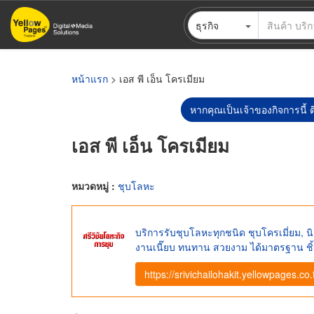
ข้าม
ธุรกิจ
ไป
ยัง
เนื้อหา
หลัก
หน้าแรก
> เอส พี เอ็น โครเมียม
หากคุณเป็นเจ้าของกิจการนี้ ต
เอส พี เอ็น โครเมียม
หมวดหมู่ :
ชุบโลหะ
บริการรับชุบโลหะทุกชนิด ชุบโครเมี่ยม, นิเก
งานเนี๊ยบ ทนทาน สวยงาม ได้มาตรฐาน ชิ้
https://srivichailohakit.yellowpages.co.