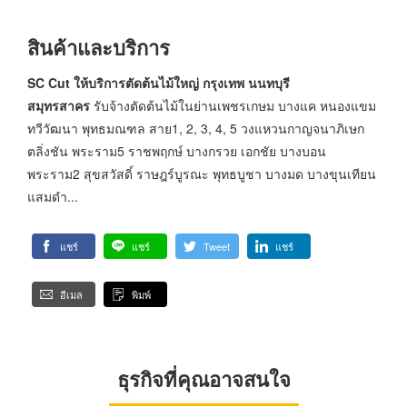
สินค้าและบริการ
SC Cut ให้บริการตัดต้นไม้ใหญ่ กรุงเทพ นนทบุรี
สมุทรสาคร
รับจ้างตัดต้นไม้ในย่านเพชรเกษม บางแค หนองแขม
ทวีวัฒนา พุทธมณฑล สาย1, 2, 3, 4, 5 วงแหวนกาญจนาภิเษก
ตลิ่งชัน พระราม5 ราชพฤกษ์ บางกรวย เอกชัย บางบอน
พระราม2 สุขสวัสดิ์ ราษฎร์บูรณะ พุทธบูชา บางมด บางขุนเทียน
แสมดำ...
แชร์
แชร์
Tweet
แชร์
อีเมล
พิมพ์
ธุรกิจที่คุณอาจสนใจ