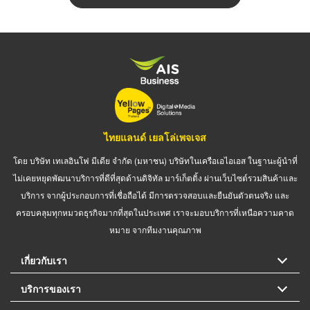
ไทยแลนด์ เยลโล่เพจเจส
โดย บริษัท เทเลอินโฟ มีเดีย จำกัด (มหาชน) บริษัทในเครือเอไอเอส ในฐานะผู้นำที่
ไม่เคยหยุดพัฒนาบริการที่ดีที่สุดด้านดิจิทัล มาร์เก็ตติ้ง ผ่านเว็บไซต์รวมสินค้าและ
บริการ จากผู้ประกอบการที่เชื่อถือได้ มีการตรวจสอบและยืนยันตัวตนจริง และ
ครอบคลุมทุกหมวดธุรกิจมากที่สุดในประเทศ เราจะมอบบริการที่เหนือความคาด
หมาย จากทีมงานคุณภาพ
เกี่ยวกับเรา
บริการของเรา