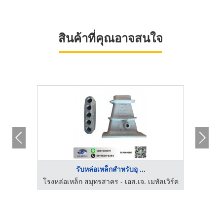
สินค้าที่คุณอาจสนใจ
รับหล่อเหล็กสำหรับอุ ...
ลเวิร์ค
โรงหล่อเหล็ก สมุทรสาคร - เอส.เจ. เมทัลเวิร์ค
โรงหล่