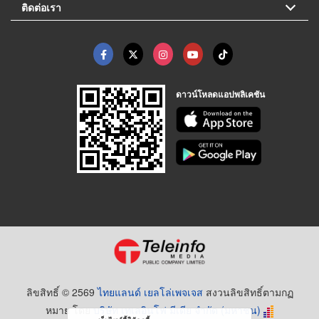
ติดต่อเรา
ดาวน์โหลดแอปพลิเคชัน
ลิขสิทธิ์ © 2569
ไทยแลนด์ เยลโล่เพจเจส
สงวนลิขสิทธิ์ตามกฏ
หมาย โดย
บริษัท เทเลอินโฟ มีเดีย จำกัด (มหาชน)