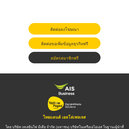
ติดต่อลงโฆษณา
ติดต่อขอเพิ่มข้อมูลธุรกิจฟรี
สมัครสมาชิกฟรี
ไทยแลนด์ เยลโล่เพจเจส
โดย บริษัท เทเลอินโฟ มีเดีย จำกัด (มหาชน) บริษัทในเครือเอไอเอส ในฐานะผู้นำที่