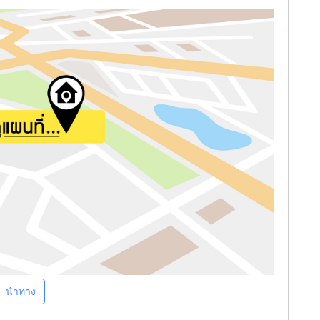
นำทาง