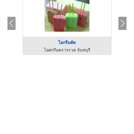
ไอกรีมตัด
ไอศกรีมตราจรวด จันทบุรี
โร