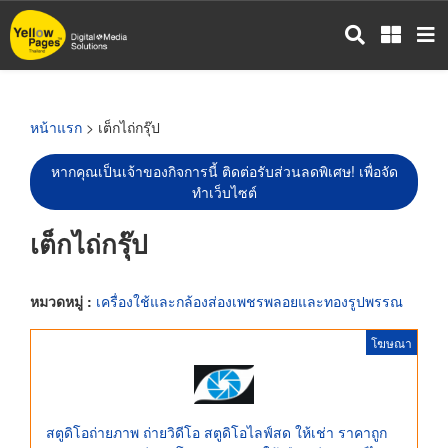
ข้าม
ไป
ยัง
เนื้อหา
หลัก
หน้าแรก
> เต็กไถ่กรุ๊ป
หากคุณเป็นเจ้าของกิจการนี้ ติดต่อรับส่วนลดพิเศษ! เพื่อจัด
ทำเว็บไซต์
เต็กไถ่กรุ๊ป
หมวดหมู่ :
เครื่องใช้และกล้องส่องเพชรพลอยและทองรูปพรรณ
โฆษณา
สตูดิโอถ่ายภาพ ถ่ายวิดีโอ สตูดิโอไลฟ์สด ให้เช่า ราคาถูก