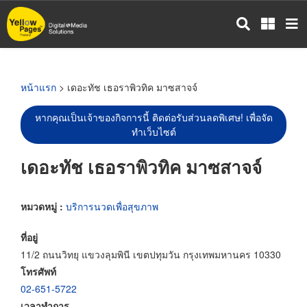
ข้าม
ไป
ยัง
เนื้อหา
หลัก
หน้าแรก
> เดอะทัช เธอราพิวทิค มาซสาจจ์
หากคุณเป็นเจ้าของกิจการนี้ ติดต่อรับส่วนลดพิเศษ! เพื่อจัด
ทำเว็บไซต์
เดอะทัช เธอราพิวทิค มาซสาจจ์
หมวดหมู่ :
บริการนวดเพื่อสุขภาพ
ที่อยู่
11/2 ถนนวิทยุ แขวงลุมพินี เขตปทุมวัน กรุงเทพมหานคร 10330
โทรศัพท์
02-651-5722
เวลาทำการ