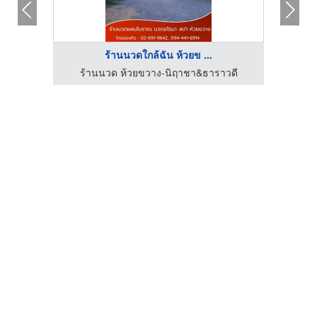
ร้านนวดใกล้ฉัน ห้วยข ...
วดี
ร้านนวด ห้วยขวาง-นิฤาชา&ธาราวดี
ร้