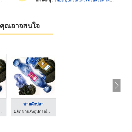
ที่คุณอาจสนใจ
ข่ายดักปลา
มง - เฮงฮวดเส็ง
ผลิตขายส่งอุปกรณ์ประมง - เฮงฮวดเส็ง