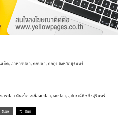
ันเบ็ด, อาหารปลา, ตกปลา, ตกกุ้ง จังหวัดสุรินทร์
หารปลา คันเบ็ด เหยื่อตกปลา, ตกปลา, อุปกรณ์ฟิชชิ่งสุรินทร์
อีเมล
พิมพ์