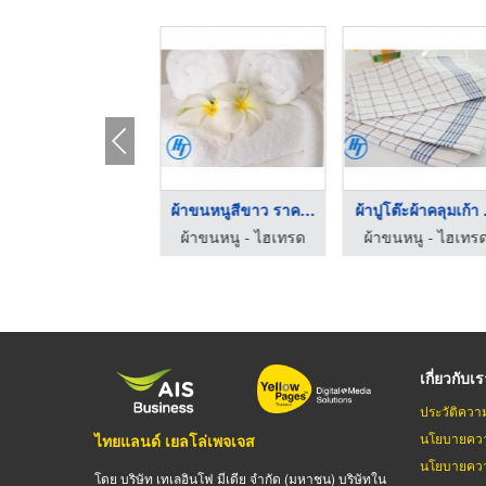
้าปูโต๊ะผ้าคลุมเก้า ...
ผ้าขนหนูสีขาว ราคาส่ ...
ผ้าปูโต๊ะผ้าคลุมเก้า .
ผ้าขนหนู - ไฮเทรด
ผ้าขนหนู - ไฮเทรด
ผ้าขนหนู - ไฮเทร
เกี่ยวกับเ
ประวัติควา
นโยบายควา
ไทยแลนด์ เยลโล่เพจเจส
นโยบายควา
โดย บริษัท เทเลอินโฟ มีเดีย จำกัด (มหาชน) บริษัทใน