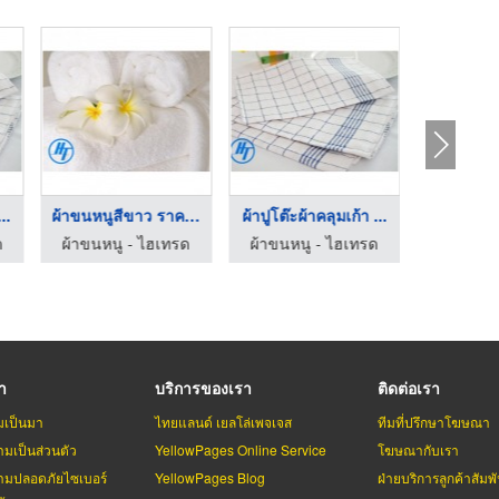
..
ผ้าขนหนูสีขาว ราคาส่ ...
ผ้าปูโต๊ะผ้าคลุมเก้า ...
ด
ผ้าขนหนู - ไฮเทรด
ผ้าขนหนู - ไฮเทรด
รา
บริการของเรา
ติดต่อเรา
มเป็นมา
ไทยแลนด์ เยลโล่เพจเจส
ทีมที่ปรึกษาโฆษณา
มเป็นส่วนตัว
YellowPages Online Service
โฆษณากับเรา
มปลอดภัยไซเบอร์
YellowPages Blog
ฝ่ายบริการลูกค้าสัมพั