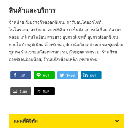
สินค้าและบริการ
จำหน่าย ถังบรรจุก๊าซออกซิเจน, คาร์บอนไดออกไซด์,
ไนโตรเจน, อาร์กอน, อะเซทิลีน รถเข็นถัง อุปกรณ์เชื่อม ตัด เผา
หลอม เกจ์ กันไฟย้อน สายยาง อุปกรณ์เซฟตี้ อุปกรณ์ออกซิเจน
หายใจ ถังอลูมิเนียม อ๊อกซิเย่น อุปกรณ์แก๊สอุตสาหกรรม ชุดเชื่อม
ชุดตัด ร้านขายแก๊สอุตสาหกรรม, ก๊าซอุตสาหกรรม, ร้านก๊าซ
ออกซิเจนอ้อมน้อย, ร้านแก๊สเชื่อมเหล็ก เพชรเกษม,
แชร์
แชร์
Tweet
แชร์
อีเมล
พิมพ์
แผนที่ดิจิทัล