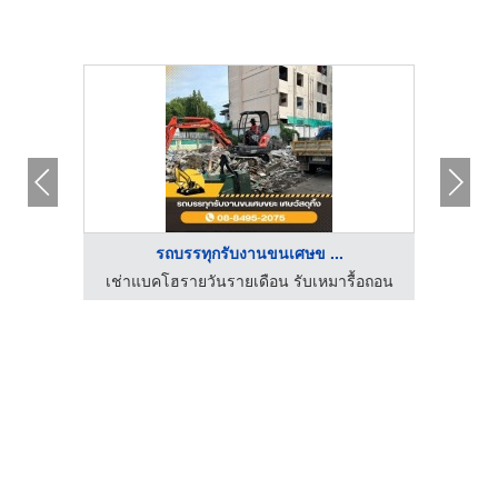
รถบรรทุกรับงานขนเศษข ...
เช่าแบคโฮรายวันรายเดือน รับเหมารื้อถอน
เช่าแ