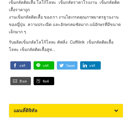
เข็มกลัดติดเสื้อ โลโก้โลหะ เข็มกลัดราคาโรงงาน เข็มกลัดติด
เสื้อราคาถูก
งานเข็มกลัดติดเสื้อ ของเรา งานไฮเกรดคุณภาพมาตรฐานงาน
ของญี่ปุ่น ความประณีต และอักษรคมชัดมาก แม้อักษรที่มีขนาด
เล็กมาก ๆ
รับผลิตเข็มกลัดโลโก้โลหะ คัฟลิ่ง Cuffliink เข็มกลัดติดเสื้อ
โลหะ เข็มกลัดติดเสื้อสูท...
แชร์
แชร์
Tweet
แชร์
อีเมล
พิมพ์
แผนที่ดิจิทัล