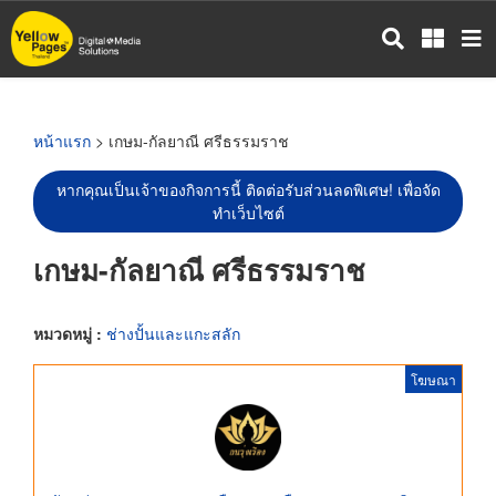
ข้าม
ไป
ยัง
เนื้อหา
หลัก
หน้าแรก
> เกษม-กัลยาณี ศรีธรรมราช
หากคุณเป็นเจ้าของกิจการนี้ ติดต่อรับส่วนลดพิเศษ! เพื่อจัด
ทำเว็บไซต์
เกษม-กัลยาณี ศรีธรรมราช
หมวดหมู่ :
ช่างปั้นและแกะสลัก
โฆษณา