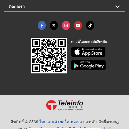
ติดต่อเรา
ดาวน์โหลดแอปพลิเคชัน
ลิขสิทธิ์ © 2569
ไทยแลนด์ เยลโล่เพจเจส
สงวนลิขสิทธิ์ตามกฏ
หมาย โดย
บริษัท เทเลอินโฟ มีเดีย จำกัด (มหาชน)