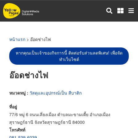
ข้าม
ไป
ยัง
เนื้อหา
หลัก
หน้าแรก
> อ๊อดช่างไฟ
หากคุณเป็นเจ้าของกิจการนี้ ติดต่อรับส่วนลดพิเศษ! เพื่อจัด
ทำเว็บไซต์
อ๊อดช่างไฟ
หมวดหมู่ :
วัสดุและอุปกรณ์เป็น สีบาติก
ที่อยู่
77/6 หมู่ 6 ถนนเลี่ยงเมือง ตำบลมะขามเตี้ย อำเภอเมือง
สุราษฎร์ธานี จังหวัดสุราษฎร์ธานี 84000
โทรศัพท์
081-539-6039