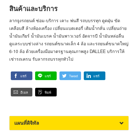
สินค้าและบริการ
ลากจูงรถยนต์ ซ่อม-บริการ เคาะ พ่นสี รถบบรรทุก ดูดฝุ่น ขัด
เคลือบสี ล้างห้องเครื่อง เปลี่ยนแบตเตอรี่ เติมน้ำกลั่น เปลี่ยนถ่าย
น้ำมันเกียร์ น้ำมันเบรค น้ำมันพาวเวอร์ อัดจารบี น้ำมันหล่อลื่น
ดูแลระบบช่วงล่าง รถยนต์ขนาดเล็ก 4 ล้อ และรถยนต์ขนาดใหญ่
6-10 ล้อ ด้วยเครื่องมือมาตรฐานคุณภาพสูง DALLEE บริการให้
เช่ารถเครน รับลากรถบรรทุกทัวไป
แชร์
แชร์
Tweet
แชร์
อีเมล
พิมพ์
แผนที่ดิจิทัล