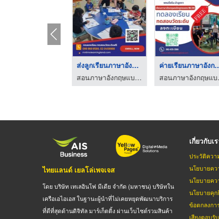
แนะนำโรงเรียนสอนภาษา ...
ส่งลูกเรียนภาษาอังกฤ ...
ค่ายเรียนภาษาอั
สอนภาษาอังกฤษแบบโฟนิกส์ - มิสเตอร์ทิม เลิร์นนิ่งแลนด์
สอนภาษาอังกฤษแบบโฟนิกส์ - มิสเตอร์ทิม เลิร์นนิ่งแลนด์
สอนภาษาอังกฤ
เกี่ยวกับเ
ประวัติควา
นโยบายควา
ไทยแลนด์ เยลโล่เพจเจส
นโยบายควา
โดย บริษัท เทเลอินโฟ มีเดีย จำกัด (มหาชน) บริษัทใน
นโยบายคุกกี
เครือเอไอเอส ในฐานะผู้นำที่ไม่เคยหยุดพัฒนาบริการ
ข้อตกลงกา
ที่ดีที่สุดด้านดิจิทัล มาร์เก็ตติ้ง ผ่านเว็บไซต์รวมสินค้า
เสียงตอบรั