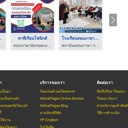
งกฤษโ ...
หาที่เรียนโฟนิกส์
โรงเรียนสอนภาษาอังกฤ ...
ษแบบโฟนิกส์ - มิสเตอร์ทิม เลิร์นนิ่งแลนด์
สอนภาษาอังกฤษแบบโฟนิกส์ - มิสเตอร์ทิม เลิร์นนิ่งแลนด์
สถาบันสอนภาษา กรุงเทพ - Clementine
รา
บริการของเรา
ติดต่อเรา
มเป็นมา
ไทยแลนด์ เยลโล่เพจเจส
ทีมที่ปรึกษาโฆษณา
มเป็นส่วนตัว
YellowPages Online Service
โฆษณากับเรา
มปลอดภัยไซเบอร์
YellowPages Blog
ฝ่ายบริการลูกค้าสัมพั
้
นามบัตรดิจิทัล
วิธีการชำระเงิน
รใช้งาน
YP Chatbot
บผู้ลงโฆษณา
โปรโมชั่น