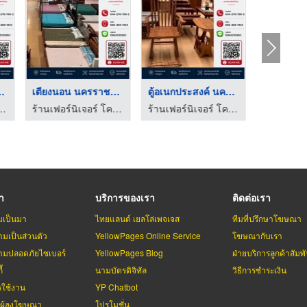
อร์ (Hom ...
เตียงนอน นครราชสีมา
ตู้อเนกประสงค์ นครรา ...
 โคราช - เอกลักษณ์ลิฟวิ่งโฮม
ร้านเฟอร์นิเจอร์ โคราช - เอกลักษณ์ลิฟวิ่งโฮม
ร้านเฟอร์นิเจอร์ โคราช - เอกลักษณ์ลิฟวิ่งโฮม
รา
บริการของเรา
ติดต่อเรา
มเป็นมา
ไทยแลนด์ เยลโล่เพจเจส
ทีมที่ปรึกษาโฆษณา
มเป็นส่วนตัว
YellowPages Online Service
โฆษณากับเรา
มปลอดภัยไซเบอร์
YellowPages Blog
ฝ่ายบริการลูกค้าสัมพั
้
นามบัตรดิจิทัล
วิธีการชำระเงิน
รใช้งาน
YP Chatbot
บผู้ลงโฆษณา
โปรโมชั่น