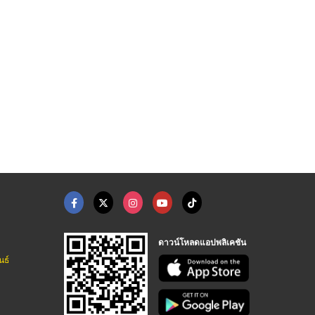
ตู้เซฟนิรภัย นครราชส ...
โต๊ะสำนักงาน นครราชส ...
ถังสแตนเลส 3,000 ลิต ...
ร้านเฟอร์นิเจอร์ โคราช - เอกลักษณ์ลิฟวิ่งโฮม
ร้านเฟอร์นิเจอร์ โคราช - เอกลักษณ์ลิฟวิ่งโฮม
บริษัท รวมเศษชลบุรี 83 จำกัด
ดาวน์โหลดแอปพลิเคชัน
นธ์