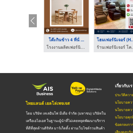
โต๊ะทำงาน มินิมอล รา ...
โต๊ะกินข้าว 4 ที่นั่ ...
โฮมเฟอร์นิเจ
โรงงานผลิตเฟอร์นิเจอร์ไม้มินิมอล - Acwoodshop
โรงงานผลิตเฟอร์นิเจอร์ไม้มินิมอล - Acwoodshop
ร้านเฟอร์นิเจอร์
เกี่ยวกับเ
ประวัติควา
นโยบายควา
ไทยแลนด์ เยลโล่เพจเจส
นโยบายควา
โดย บริษัท เทเลอินโฟ มีเดีย จำกัด (มหาชน) บริษัทใน
นโยบายคุกกี
เครือเอไอเอส ในฐานะผู้นำที่ไม่เคยหยุดพัฒนาบริการ
ข้อตกลงกา
ที่ดีที่สุดด้านดิจิทัล มาร์เก็ตติ้ง ผ่านเว็บไซต์รวมสินค้า
เสียงตอบรั